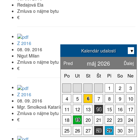
Redajová Ela
Zmluva o nájme bytu
€
Z 2016
08. 09. 2016
Kalendár udalostí
▼
Nigut Milan
Zmluva o nájme bytu
máj 2026
Pred
Ďalej
€
Po
Ut
St
Št
Pi
So
Ne
1
2
3
Z 2016
6
4
5
7
8
9
10
08. 09. 2016
Mgr. Smolková Katarína
14
11
12
13
15
16
17
Zmluva o nájme bytu
€
19
18
20
21
22
23
24
28
29
25
26
27
30
31