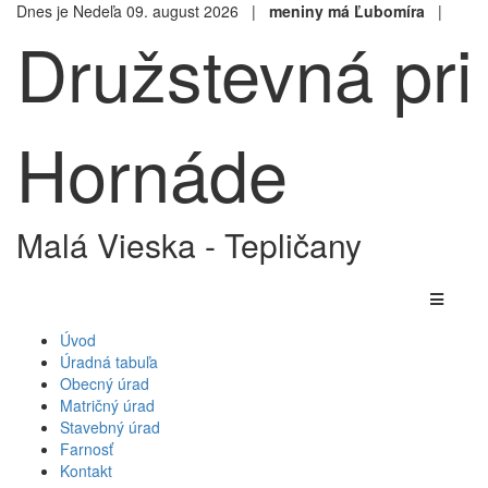
Dnes je Nedeľa 09. august 2026 |
meniny má Ľubomíra
|
Družstevná pri
Hornáde
Malá Vieska - Tepličany
Úvod
Úradná tabuľa
Obecný úrad
Matričný úrad
Stavebný úrad
Farnosť
Kontakt