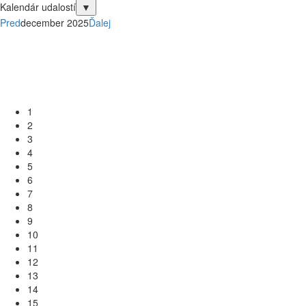
Kalendár udalostí
▼
Pred
december 2025
Ďalej
Po
Ut
St
Št
Pi
So
Ne
1
2
3
4
5
6
7
8
9
10
11
12
13
14
15