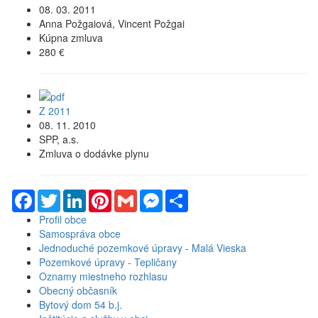
08. 03. 2011
Anna Požgaiová, Vincent Požgai
Kúpna zmluva
280 €
Z 2011
08. 11. 2010
SPP, a.s.
Zmluva o dodávke plynu
Facebook
Twitter
LinkedIn
Pinterest
Gmail
Messenger
Share
Profil obce
Samospráva obce
Jednoduché pozemkové úpravy - Malá Vieska
Pozemkové úpravy - Tepličany
Oznamy miestneho rozhlasu
Obecný občasník
Bytový dom 54 b.j.