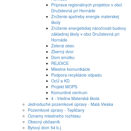
Príprava regionálnych projektov v obci
Družstevná pri Hornáde
Zníženie spotreby energie materskej
školy
Zníženie energetickej náročnosti budovy
základnej školy v obci Družstevná pri
Hornáde
Zelená obec
Zberný dvor
Dom smútku
REJOICE
Miestne komunikácie
Podpora recyklácie odpadu
OcÚ a KD
Projekt MOPS
Komunitné centrum
4 - triedna Materská škola
Jednoduché pozemkové úpravy - Malá Vieska
Pozemkové úpravy - Tepličany
Oznamy miestneho rozhlasu
Obecný občasník
Bytový dom 54 b.j.