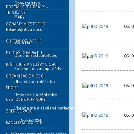
Obyvateľstvo
POZEMKOVÉ ÚPRAVY -
TEPLIČANY
Mapy
OZNAMY MIESTNEHO
O 2019
06. 
Samospráva obce
ROZHLASU
OBECNÝ OBČASNÍK
Starosta
BYTOVÝ DOM 54 B.J.
Obecné zastupiteľstvo
O 2019
06. 
INŠTITÚCIE A SLUŽBY V OBCI
Komisie pri zastupiteľstve
ORGANIZÁCIE V OBCI
Hlavný kontrolór obce
O 2019
06. 
ŠPORT
Uznesenia a zápisnice
CESTOVNÉ PORIADKY
Všeobecné a záväzné nariadenia
ZBER ODPADU
O 2019
06. 
Archív VZN
KANALIZÁCIA A ČOV
Rozpočet a záverečný účet