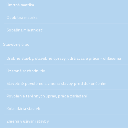
Úmrtná matrika
Osobitná matrika
Sobášna miestnosť
Stavebný úrad
Drobné stavby, stavebné úpravy, udržiavacie práce - ohlásenia
Územné rozhodnutie
Stavebné povolenie a zmena stavby pred dokončením
Povolenie terénnych úprav, prác a zariadení
Kolaudácia stavieb
Zmena v užívaní stavby