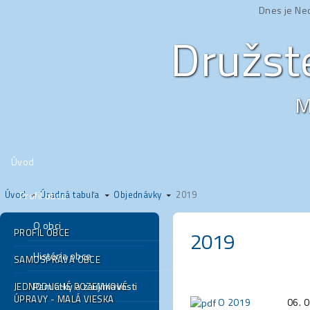
Dnes je Ne
Družst
M
Úvod
Úvod
Úradná tabuľa
Objednávky
2019
Profil obce
O obci
PROFIL OBCE
2019
História obce
SAMOSPRÁVA OBCE
Pamiatky a zaujímavosti
JEDNODUCHÉ POZEMKOVÉ
ÚPRAVY - MALÁ VIESKA
O 2019
06. 