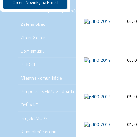
Zníženie energetickej náročnosti budovy základnej školy v
O 2019
06. 
Zelená obec
Zberný dvor
Dom smútku
O 2019
06. 
REJOICE
Miestne komunikácie
Podpora recyklácie odpadu
O 2019
05. 
OcÚ a KD
Projekt MOPS
O 2019
05. 
Komunitné centrum