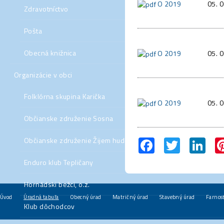
O 2019
05. 
Zdravotníctvo
Pošta
Obecná knižnica
O 2019
05. 
Organizácie v obci
Folklórna skupina Karička
O 2019
05. 
Občianske združenie Sosna
Facebook
Twitter
Link
Občianske združenie Žijem hudbou
Enduro klub Tepličany
Hornádski bežci, o.z.
Úvod
Úradná tabuľa
Obecný úrad
Matričný úrad
Stavebný úrad
Farnos
Klub dôchodcov