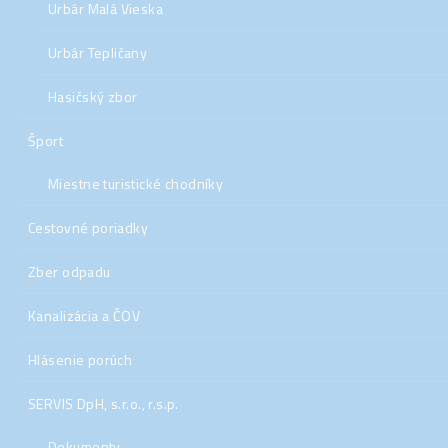
Urbár Malá Vieska
Urbár Tepličany
Hasičský zbor
Šport
Miestne turistické chodníky
Cestovné poriadky
Zber odpadu
Kanalizácia a ČOV
Hlásenie porúch
SERVIS DpH, s.r.o., r.s.p.
Dokumenty