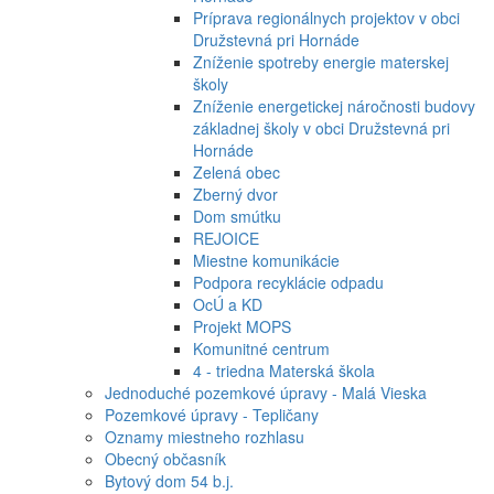
Príprava regionálnych projektov v obci
Družstevná pri Hornáde
Zníženie spotreby energie materskej
školy
Zníženie energetickej náročnosti budovy
základnej školy v obci Družstevná pri
Hornáde
Zelená obec
Zberný dvor
Dom smútku
REJOICE
Miestne komunikácie
Podpora recyklácie odpadu
OcÚ a KD
Projekt MOPS
Komunitné centrum
4 - triedna Materská škola
Jednoduché pozemkové úpravy - Malá Vieska
Pozemkové úpravy - Tepličany
Oznamy miestneho rozhlasu
Obecný občasník
Bytový dom 54 b.j.