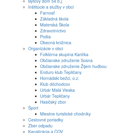
Bytový dom 54 b.j.
Inštitúcie a služby v obci
Farnosť
Základná škola
Materská Škola
Zdravotníctvo
Pošta
Obecná knižnica
Organizácie v obci
Folklórna skupina Karička
Občianske združenie Sosna
Občianske združenie Žijem hudbou
Enduro klub Tepličany
Hornádski bežci, o.z.
Klub dôchodcov
Urbár Malá Vieska
Urbár Tepličany
Hasičský zbor
Šport
Miestne turistické chodníky
Cestovné poriadky
Zber odpadu
Kanalizácia a ČOV