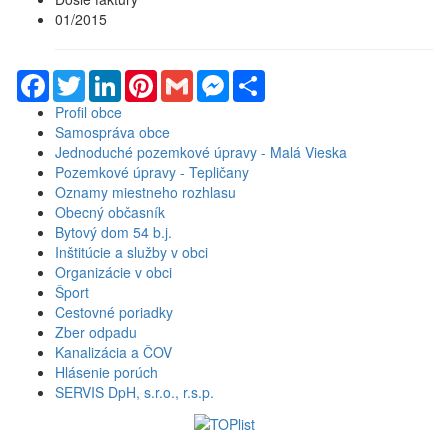
01/2015
Facebook
Twitter
LinkedIn
Pinterest
Gmail
Messenger
Share
Profil obce
Samospráva obce
Jednoduché pozemkové úpravy - Malá Vieska
Pozemkové úpravy - Tepličany
Oznamy miestneho rozhlasu
Obecný občasník
Bytový dom 54 b.j.
Inštitúcie a služby v obci
Organizácie v obci
Šport
Cestovné poriadky
Zber odpadu
Kanalizácia a ČOV
Hlásenie porúch
SERVIS DpH, s.r.o., r.s.p.