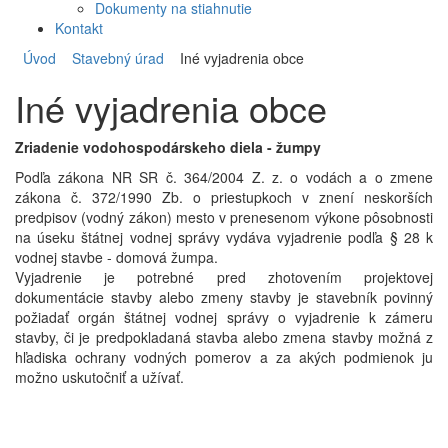
Dokumenty na stiahnutie
Kontakt
Úvod
Stavebný úrad
Iné vyjadrenia obce
Iné vyjadrenia obce
Zriadenie vodohospodárskeho diela - žumpy
Podľa zákona NR SR č. 364/2004 Z. z. o vodách a o zmene
zákona č. 372/1990 Zb. o priestupkoch v znení neskorších
predpisov (vodný zákon) mesto v prenesenom výkone pôsobnosti
na úseku štátnej vodnej správy vydáva vyjadrenie podľa § 28 k
vodnej stavbe - domová žumpa.
Vyjadrenie je potrebné pred zhotovením projektovej
dokumentácie stavby alebo zmeny stavby je stavebník povinný
požiadať orgán štátnej vodnej správy o vyjadrenie k zámeru
stavby, či je predpokladaná stavba alebo zmena stavby možná z
hľadiska ochrany vodných pomerov a za akých podmienok ju
možno uskutočniť a užívať.