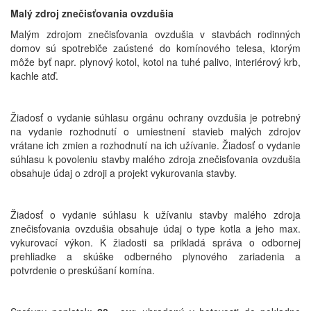
Malý zdroj znečisťovania ovzdušia
Malým zdrojom znečisťovania ovzdušia v stavbách rodinných
domov sú spotrebiče zaústené do komínového telesa, ktorým
môže byť napr. plynový kotol, kotol na tuhé palivo, interiérový krb,
kachle atď.
Žiadosť o vydanie súhlasu orgánu ochrany ovzdušia je potrebný
na vydanie rozhodnutí o umiestnení stavieb malých zdrojov
vrátane ich zmien a rozhodnutí na ich užívanie. Žiadosť o vydanie
súhlasu k povoleniu stavby malého zdroja znečisťovania ovzdušia
obsahuje údaj o zdroji a projekt vykurovania stavby.
Žiadosť o vydanie súhlasu k užívaniu stavby malého zdroja
znečisťovania ovzdušia obsahuje údaj o type kotla a jeho max.
vykurovací výkon. K žiadosti sa prikladá správa o odbornej
prehliadke a skúške odberného plynového zariadenia a
potvrdenie o preskúšaní komína.