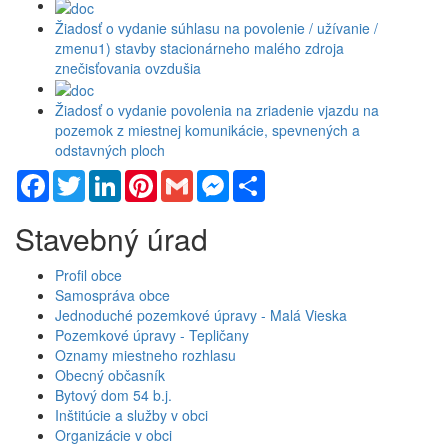
Žiadosť o vydanie súhlasu na povolenie / užívanie /
zmenu1) stavby stacionárneho malého zdroja
znečisťovania ovzdušia
Žiadosť o vydanie povolenia na zriadenie vjazdu na
pozemok z miestnej komunikácie, spevnených a
odstavných ploch
Facebook
Twitter
LinkedIn
Pinterest
Gmail
Messenger
Share
Stavebný úrad
Profil obce
Samospráva obce
Jednoduché pozemkové úpravy - Malá Vieska
Pozemkové úpravy - Tepličany
Oznamy miestneho rozhlasu
Obecný občasník
Bytový dom 54 b.j.
Inštitúcie a služby v obci
Organizácie v obci