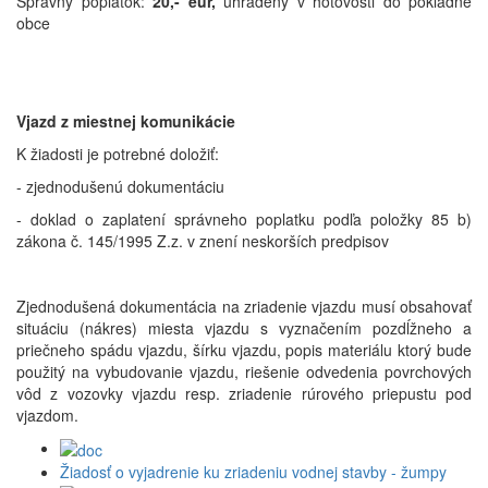
Správny poplatok:
20,- eur,
uhradený v hotovosti do pokladne
obce
Vjazd z miestnej komunikácie
K žiadosti je potrebné doložiť:
- zjednodušenú dokumentáciu
- doklad o zaplatení správneho poplatku podľa položky 85 b)
zákona č. 145/1995 Z.z. v znení neskorších predpisov
Zjednodušená dokumentácia na zriadenie vjazdu musí obsahovať
situáciu (nákres) miesta vjazdu s vyznačením pozdĺžneho a
priečneho spádu vjazdu, šírku vjazdu, popis materiálu ktorý bude
použitý na vybudovanie vjazdu, riešenie odvedenia povrchových
vôd z vozovky vjazdu resp. zriadenie rúrového priepustu pod
vjazdom.
Žiadosť o vyjadrenie ku zriadeniu vodnej stavby - žumpy