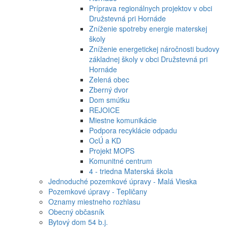
Príprava regionálnych projektov v obci
Družstevná pri Hornáde
Zníženie spotreby energie materskej
školy
Zníženie energetickej náročnosti budovy
základnej školy v obci Družstevná pri
Hornáde
Zelená obec
Zberný dvor
Dom smútku
REJOICE
Miestne komunikácie
Podpora recyklácie odpadu
OcÚ a KD
Projekt MOPS
Komunitné centrum
4 - triedna Materská škola
Jednoduché pozemkové úpravy - Malá Vieska
Pozemkové úpravy - Tepličany
Oznamy miestneho rozhlasu
Obecný občasník
Bytový dom 54 b.j.