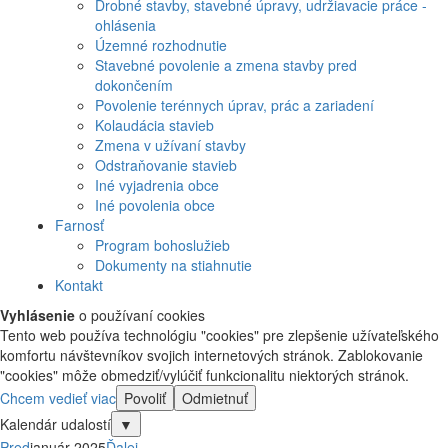
Drobné stavby, stavebné úpravy, udržiavacie práce -
ohlásenia
Územné rozhodnutie
Stavebné povolenie a zmena stavby pred
dokončením
Povolenie terénnych úprav, prác a zariadení
Kolaudácia stavieb
Zmena v užívaní stavby
Odstraňovanie stavieb
Iné vyjadrenia obce
Iné povolenia obce
Farnosť
Program bohoslužieb
Dokumenty na stiahnutie
Kontakt
Vyhlásenie
o používaní cookies
Tento web používa technológiu "cookies" pre zlepšenie užívateľského
komfortu návštevníkov svojich internetových stránok. Zablokovanie
"cookies" môže obmedziť/vylúčiť funkcionalitu niektorých stránok.
Chcem vedieť viac
Povoliť
Odmietnuť
Kalendár udalostí
▼
Pred
január 2025
Ďalej