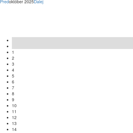
Pred
október 2025
Ďalej
Po
Ut
St
Št
Pi
So
Ne
1
2
3
4
5
6
7
8
9
10
11
12
13
14