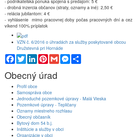
- podnikateľská ponuka spojená s predajom: 5 €
- drobná inzercia občanov (straty, oznamy a iné): 2,50 €
- relácia jubilantom: 4 €
- vyhlásenie mimo pracovnej doby počas pracovných dní a cez
víkend 100% príplatok
VZN č. 6/2016 o úhradách za služby poskytované obcou
Družstevná pri Hornáde
Facebook
Twitter
LinkedIn
Pinterest
Gmail
Messenger
Share
Obecný úrad
Profil obce
Samospráva obce
Jednoduché pozemkové úpravy - Malá Vieska
Pozemkové úpravy - Tepličany
Oznamy miestneho rozhlasu
Obecný občasník
Bytový dom 54 b.j.
Inštitúcie a služby v obci
Organizácie v obci