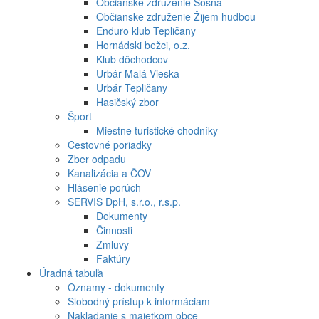
Občianske združenie Sosna
Občianske združenie Žijem hudbou
Enduro klub Tepličany
Hornádski bežci, o.z.
Klub dôchodcov
Urbár Malá Vieska
Urbár Tepličany
Hasičský zbor
Šport
Miestne turistické chodníky
Cestovné poriadky
Zber odpadu
Kanalizácia a ČOV
Hlásenie porúch
SERVIS DpH, s.r.o., r.s.p.
Dokumenty
Činnosti
Zmluvy
Faktúry
Úradná tabuľa
Oznamy - dokumenty
Slobodný prístup k informáciam
Nakladanie s majetkom obce