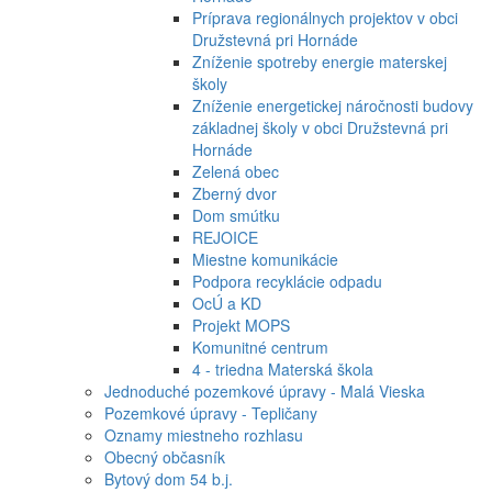
Príprava regionálnych projektov v obci
Družstevná pri Hornáde
Zníženie spotreby energie materskej
školy
Zníženie energetickej náročnosti budovy
základnej školy v obci Družstevná pri
Hornáde
Zelená obec
Zberný dvor
Dom smútku
REJOICE
Miestne komunikácie
Podpora recyklácie odpadu
OcÚ a KD
Projekt MOPS
Komunitné centrum
4 - triedna Materská škola
Jednoduché pozemkové úpravy - Malá Vieska
Pozemkové úpravy - Tepličany
Oznamy miestneho rozhlasu
Obecný občasník
Bytový dom 54 b.j.