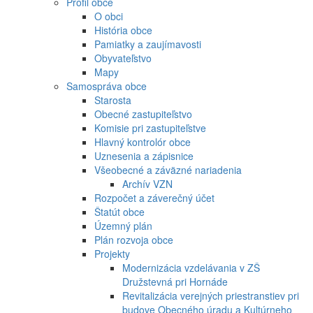
Profil obce
O obci
História obce
Pamiatky a zaujímavosti
Obyvateľstvo
Mapy
Samospráva obce
Starosta
Obecné zastupiteľstvo
Komisie pri zastupiteľstve
Hlavný kontrolór obce
Uznesenia a zápisnice
Všeobecné a záväzné nariadenia
Archív VZN
Rozpočet a záverečný účet
Štatút obce
Územný plán
Plán rozvoja obce
Projekty
Modernizácia vzdelávania v ZŠ
Družstevná pri Hornáde
Revitalizácia verejných priestranstiev pri
budove Obecného úradu a Kultúrneho