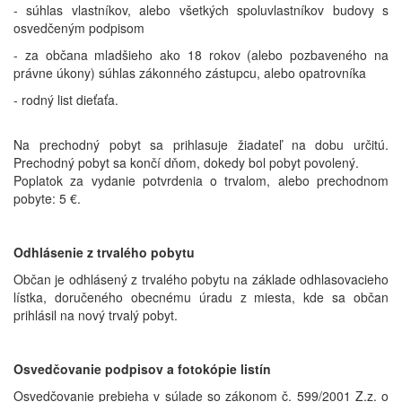
- súhlas vlastníkov, alebo všetkých spoluvlastníkov budovy s
osvedčeným podpisom
- za občana mladšieho ako 18 rokov (alebo pozbaveného na
právne úkony) súhlas zákonného zástupcu, alebo opatrovníka
- rodný list dieťaťa.
Na prechodný pobyt sa prihlasuje žiadateľ na dobu určitú.
Prechodný pobyt sa končí dňom, dokedy bol pobyt povolený.
Poplatok za vydanie potvrdenia o trvalom, alebo prechodnom
pobyte: 5 €.
Odhlásenie z trvalého pobytu
Občan je odhlásený z trvalého pobytu na základe odhlasovacieho
lístka, doručeného obecnému úradu z miesta, kde sa občan
prihlásil na nový trvalý pobyt.
Osvedčovanie podpisov a fotokópie listín
Osvedčovanie prebieha v súlade so zákonom č. 599/2001 Z.z. o