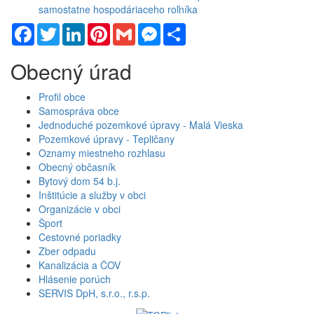
samostatne hospodáriaceho roľníka
Facebook
Twitter
LinkedIn
Pinterest
Gmail
Messenger
Share
Obecný úrad
Profil obce
Samospráva obce
Jednoduché pozemkové úpravy - Malá Vieska
Pozemkové úpravy - Tepličany
Oznamy miestneho rozhlasu
Obecný občasník
Bytový dom 54 b.j.
Inštitúcie a služby v obci
Organizácie v obci
Šport
Cestovné poriadky
Zber odpadu
Kanalizácia a ČOV
Hlásenie porúch
SERVIS DpH, s.r.o., r.s.p.