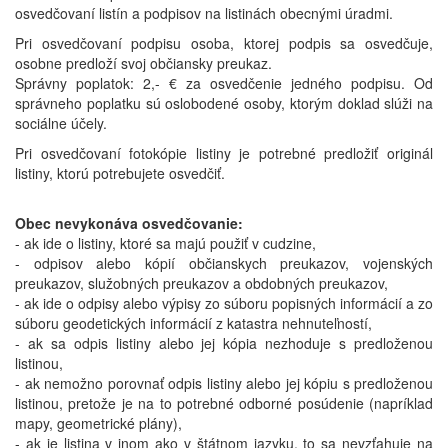
osvedčovaní listín a podpisov na listinách obecnými úradmi.
Pri osvedčovaní podpisu osoba, ktorej podpis sa osvedčuje,
osobne predloží svoj občiansky preukaz.
Správny poplatok: 2,- € za osvedčenie jedného podpisu. Od
správneho poplatku sú oslobodené osoby, ktorým doklad slúži na
sociálne účely.
Pri osvedčovaní fotokópie listiny je potrebné predložiť originál
listiny, ktorú potrebujete osvedčiť.
Obec nevykonáva osvedčovanie:
- ak ide o listiny, ktoré sa majú použiť v cudzine,
- odpisov alebo kópií občianskych preukazov, vojenských
preukazov, služobných preukazov a obdobných preukazov,
- ak ide o odpisy alebo výpisy zo súboru popisných informácií a zo
súboru geodetických informácií z katastra nehnuteľností,
- ak sa odpis listiny alebo jej kópia nezhoduje s predloženou
listinou,
- ak nemožno porovnať odpis listiny alebo jej kópiu s predloženou
listinou, pretože je na to potrebné odborné posúdenie (napríklad
mapy, geometrické plány),
- ak je listina v inom ako v štátnom jazyku, to sa nevzťahuje na