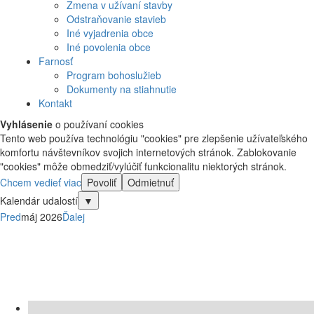
Zmena v užívaní stavby
Odstraňovanie stavieb
Iné vyjadrenia obce
Iné povolenia obce
Farnosť
Program bohoslužieb
Dokumenty na stiahnutie
Kontakt
Vyhlásenie
o používaní cookies
Tento web používa technológiu "cookies" pre zlepšenie užívateľského
komfortu návštevníkov svojich internetových stránok. Zablokovanie
"cookies" môže obmedziť/vylúčiť funkcionalitu niektorých stránok.
Chcem vedieť viac
Povoliť
Odmietnuť
Kalendár udalostí
▼
Pred
máj 2026
Ďalej
Po
Ut
St
Št
Pi
So
Ne