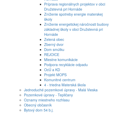
Príprava regionálnych projektov v obci
Družstevná pri Hornáde
Zníženie spotreby energie materskej
školy
Zníženie energetickej náročnosti budovy
základnej školy v obci Družstevná pri
Hornáde
Zelená obec
Zberný dvor
Dom smútku
REJOICE
Miestne komunikácie
Podpora recyklácie odpadu
OcÚ a KD
Projekt MOPS
Komunitné centrum
4 - triedna Materská škola
Jednoduché pozemkové úpravy - Malá Vieska
Pozemkové úpravy - Tepličany
Oznamy miestneho rozhlasu
Obecný občasník
Bytový dom 54 b.j.