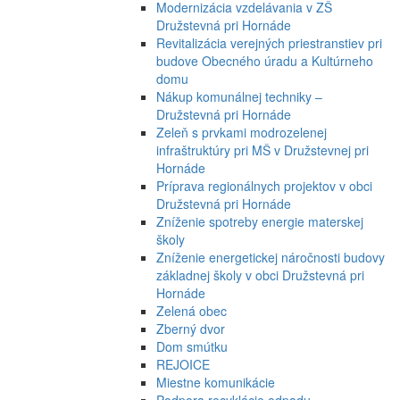
Modernizácia vzdelávania v ZŠ
Družstevná pri Hornáde
Revitalizácia verejných priestranstiev pri
budove Obecného úradu a Kultúrneho
domu
Nákup komunálnej techniky –
Družstevná pri Hornáde
Zeleň s prvkami modrozelenej
infraštruktúry pri MŠ v Družstevnej pri
Hornáde
Príprava regionálnych projektov v obci
Družstevná pri Hornáde
Zníženie spotreby energie materskej
školy
Zníženie energetickej náročnosti budovy
základnej školy v obci Družstevná pri
Hornáde
Zelená obec
Zberný dvor
Dom smútku
REJOICE
Miestne komunikácie
Podpora recyklácie odpadu