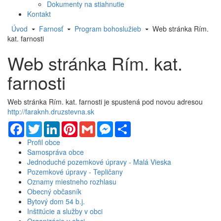
Dokumenty na stiahnutie
Kontakt
Úvod
Farnosť
Program bohoslužieb
Web stránka Rím.
kat. farnosti
Web stránka Rím. kat.
farnosti
Web stránka Rím. kat. farnosti je spustená pod novou adresou
http://faraknh.druzstevna.sk
Facebook
Twitter
LinkedIn
Pinterest
Gmail
Messenger
Share
Profil obce
Samospráva obce
Jednoduché pozemkové úpravy - Malá Vieska
Pozemkové úpravy - Tepličany
Oznamy miestneho rozhlasu
Obecný občasník
Bytový dom 54 b.j.
Inštitúcie a služby v obci