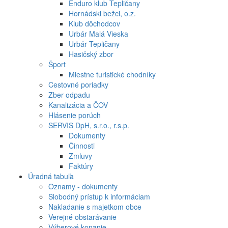
Enduro klub Tepličany
Hornádski bežci, o.z.
Klub dôchodcov
Urbár Malá Vieska
Urbár Tepličany
Hasičský zbor
Šport
Miestne turistické chodníky
Cestovné poriadky
Zber odpadu
Kanalizácia a ČOV
Hlásenie porúch
SERVIS DpH, s.r.o., r.s.p.
Dokumenty
Činnosti
Zmluvy
Faktúry
Úradná tabuľa
Oznamy - dokumenty
Slobodný prístup k informáciam
Nakladanie s majetkom obce
Verejné obstarávanie
Výberové konanie