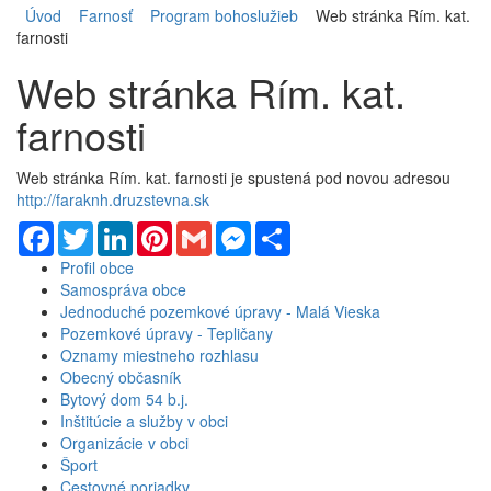
Úvod
Farnosť
Program bohoslužieb
Web stránka Rím. kat.
farnosti
Web stránka Rím. kat.
farnosti
Web stránka Rím. kat. farnosti je spustená pod novou adresou
http://faraknh.druzstevna.sk
Facebook
Twitter
LinkedIn
Pinterest
Gmail
Messenger
Share
Profil obce
Samospráva obce
Jednoduché pozemkové úpravy - Malá Vieska
Pozemkové úpravy - Tepličany
Oznamy miestneho rozhlasu
Obecný občasník
Bytový dom 54 b.j.
Inštitúcie a služby v obci
Organizácie v obci
Šport
Cestovné poriadky