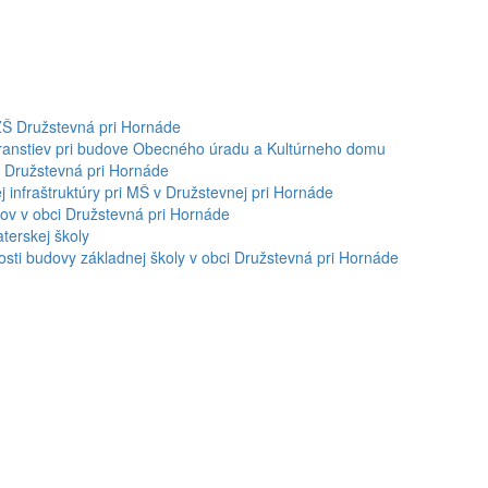
ZŠ Družstevná pri Hornáde
stranstiev pri budove Obecného úradu a Kultúrneho domu
 Družstevná pri Hornáde
 infraštruktúry pri MŠ v Družstevnej pri Hornáde
tov v obci Družstevná pri Hornáde
terskej školy
osti budovy základnej školy v obci Družstevná pri Hornáde