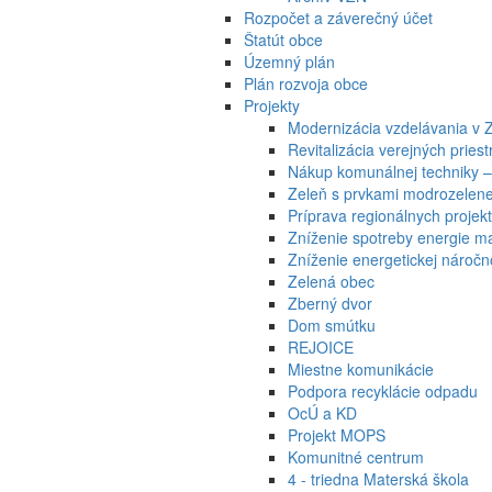
Rozpočet a záverečný účet
Štatút obce
Územný plán
Plán rozvoja obce
Projekty
Modernizácia vzdelávania v 
Revitalizácia verejných prie
Nákup komunálnej techniky –
Zeleň s prvkami modrozelenej
Príprava regionálnych projek
Zníženie spotreby energie ma
Zníženie energetickej náročn
Zelená obec
Zberný dvor
Dom smútku
REJOICE
Miestne komunikácie
Podpora recyklácie odpadu
OcÚ a KD
Projekt MOPS
Komunitné centrum
4 - triedna Materská škola