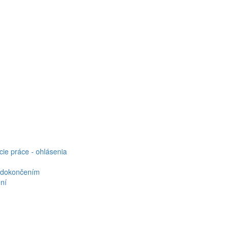
cie práce - ohlásenia
d dokončením
ení