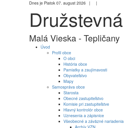
Dnes je Piatok 07. august 2026 |
|
Družstevná 
Malá Vieska - Tepličany
Úvod
Profil obce
O obci
História obce
Pamiatky a zaujímavosti
Obyvateľstvo
Mapy
Samospráva obce
Starosta
Obecné zastupiteľstvo
Komisie pri zastupiteľstve
Hlavný kontrolór obce
Uznesenia a zápisnice
Všeobecné a záväzné nariadenia
Archív VZN