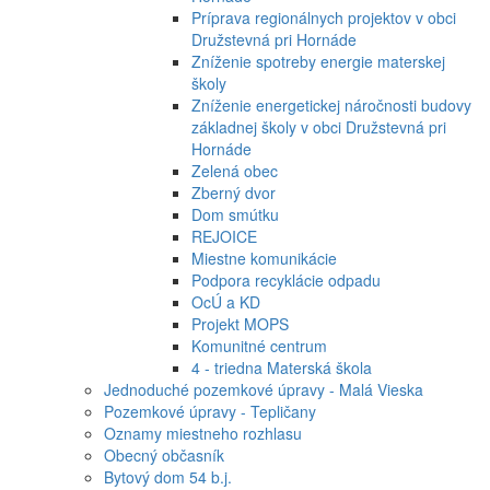
Príprava regionálnych projektov v obci
Družstevná pri Hornáde
Zníženie spotreby energie materskej
školy
Zníženie energetickej náročnosti budovy
základnej školy v obci Družstevná pri
Hornáde
Zelená obec
Zberný dvor
Dom smútku
REJOICE
Miestne komunikácie
Podpora recyklácie odpadu
OcÚ a KD
Projekt MOPS
Komunitné centrum
4 - triedna Materská škola
Jednoduché pozemkové úpravy - Malá Vieska
Pozemkové úpravy - Tepličany
Oznamy miestneho rozhlasu
Obecný občasník
Bytový dom 54 b.j.