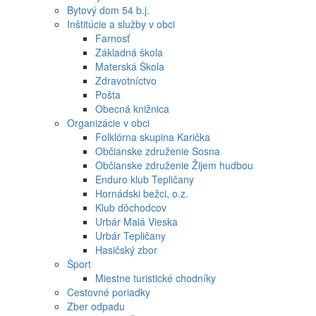
Bytový dom 54 b.j.
Inštitúcie a služby v obci
Farnosť
Základná škola
Materská Škola
Zdravotníctvo
Pošta
Obecná knižnica
Organizácie v obci
Folklórna skupina Karička
Občianske združenie Sosna
Občianske združenie Žijem hudbou
Enduro klub Tepličany
Hornádski bežci, o.z.
Klub dôchodcov
Urbár Malá Vieska
Urbár Tepličany
Hasičský zbor
Šport
Miestne turistické chodníky
Cestovné poriadky
Zber odpadu