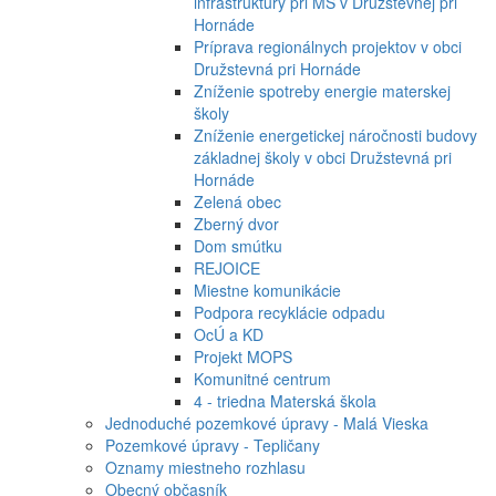
infraštruktúry pri MŠ v Družstevnej pri
Hornáde
Príprava regionálnych projektov v obci
Družstevná pri Hornáde
Zníženie spotreby energie materskej
školy
Zníženie energetickej náročnosti budovy
základnej školy v obci Družstevná pri
Hornáde
Zelená obec
Zberný dvor
Dom smútku
REJOICE
Miestne komunikácie
Podpora recyklácie odpadu
OcÚ a KD
Projekt MOPS
Komunitné centrum
4 - triedna Materská škola
Jednoduché pozemkové úpravy - Malá Vieska
Pozemkové úpravy - Tepličany
Oznamy miestneho rozhlasu
Obecný občasník