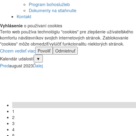
Program bohoslužieb
Dokumenty na stiahnutie
Kontakt
Vyhlásenie
o používaní cookies
Tento web používa technológiu "cookies" pre zlepšenie užívateľského
komfortu návštevníkov svojich internetových stránok. Zablokovanie
"cookies" môže obmedziť/vylúčiť funkcionalitu niektorých stránok.
Chcem vedieť viac
Povoliť
Odmietnuť
Kalendár udalostí
▼
Pred
august 2023
Ďalej
Po
Ut
St
Št
Pi
So
Ne
1
2
3
4
5