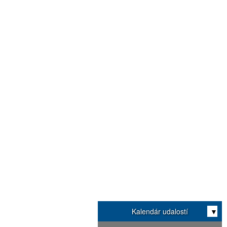
Kalendár udalostí
▼