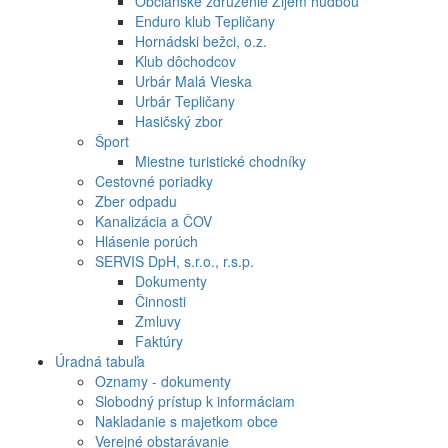
Občianske združenie Žijem hudbou
Enduro klub Tepličany
Hornádski bežci, o.z.
Klub dôchodcov
Urbár Malá Vieska
Urbár Tepličany
Hasičský zbor
Šport
Miestne turistické chodníky
Cestovné poriadky
Zber odpadu
Kanalizácia a ČOV
Hlásenie porúch
SERVIS DpH, s.r.o., r.s.p.
Dokumenty
Činnosti
Zmluvy
Faktúry
Úradná tabuľa
Oznamy - dokumenty
Slobodný prístup k informáciam
Nakladanie s majetkom obce
Verejné obstarávanie